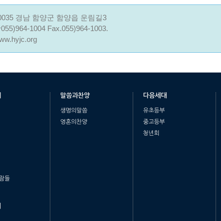
0035 경남 함양군 함양읍 운림길3
055)964-1004 Fax.055)964-1003.
ww.hyjc.org
개
말씀과찬양
다음세대
생명의말씀
유초등부
영혼의찬양
중고등부
청년회
람들
티