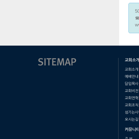
5
☎
w
교회소
교회소개
예배안내
담임목사
교회비전
교회연혁
교회조직
섬기는사
오시는길
커뮤니